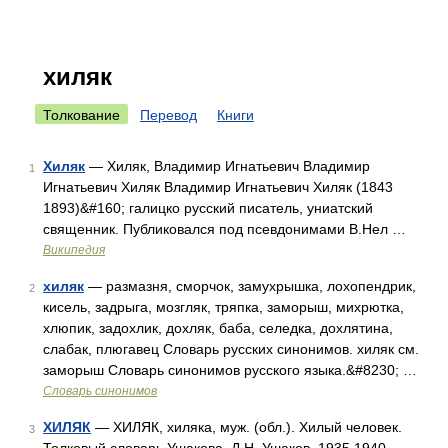
хиляк
Толкование
Перевод
Книги
Хиляк
— Хиляк, Владимир Игнатьевич Владимир
1
Игнатьевич Хиляк Владимир Игнатьевич Хиляк (1843
1893)&#160; галицко русский писатель, униатский
священник. Публиковался под псевдонимами В.Нел …
Википедия
хиляк
— размазня, сморчок, замухрышка, лохопендрик,
2
кисель, задрыга, мозгляк, тряпка, заморыш, михрютка,
хлюпик, задохлик, дохляк, баба, селедка, дохлятина,
слабак, плюгавец Словарь русских синонимов. хиляк см.
заморыш Словарь синонимов русского языка.&#8230; …
Словарь синонимов
ХИЛЯК
— ХИЛЯК, хиляка, муж. (обл.). Хилый человек.
3