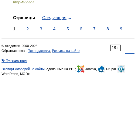
Формы слов
Страницы
Следующая
→
1
2
3
4
5
6
7
8
9
© Академик, 2000-2026
18+
Обратная связь:
Техподдержка
,
Реклама на сайте
👣 Путешествия
Экспорт словарей на сайты
, сделанные на PHP,
Joomla,
Drupal,
WordPress, MODx.