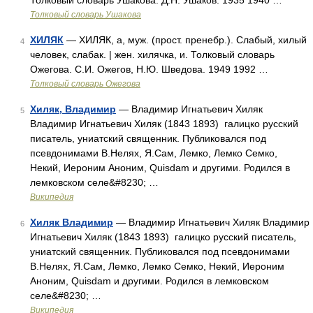
Толковый словарь Ушакова. Д.Н. Ушаков. 1935 1940 …
Толковый словарь Ушакова
ХИЛЯК
— ХИЛЯК, а, муж. (прост. пренебр.). Слабый, хилый
4
человек, слабак. | жен. хилячка, и. Толковый словарь
Ожегова. С.И. Ожегов, Н.Ю. Шведова. 1949 1992 …
Толковый словарь Ожегова
Хиляк, Владимир
— Владимир Игнатьевич Хиляк
5
Владимир Игнатьевич Хиляк (1843 1893) галицко русский
писатель, униатский священник. Публиковался под
псевдонимами В.Нелях, Я.Сам, Лемко, Лемко Семко,
Некий, Иероним Аноним, Quisdam и другими. Родился в
лемковском селе&#8230; …
Википедия
Хиляк Владимир
— Владимир Игнатьевич Хиляк Владимир
6
Игнатьевич Хиляк (1843 1893) галицко русский писатель,
униатский священник. Публиковался под псевдонимами
В.Нелях, Я.Сам, Лемко, Лемко Семко, Некий, Иероним
Аноним, Quisdam и другими. Родился в лемковском
селе&#8230; …
Википедия