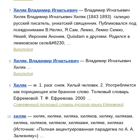
Хиляк Владимир Игнатьевич
— Владимир Игнатьевич
7
Хиляк Владимир Игнатьевич Хиляк (1843 1893) галицко
русский писатель, униатский священник. Публиковался под
псевдонимами В.Нелях, Я.Сам, Лемко, Лемко Семко,
Некий, Иероним Аноним, Quisdam и другими. Родился в
лемковском селе&#8230; …
Википедия
Хиляк, Владимир Игнатьевич
— Владимир Игнатьевич
8
Хиляк …
Википедия
Хиляк
— м. 1. разг. сниж. Хилый человек. 2. Употребляется
9
как порицающее или бранное слово. Толковый словарь
Ефремовой. Т. Ф. Ефремова. 2000 …
Современный толковый словарь русского языка Ефремовой
хиляк
— хиляк, хиляки, хиляка, хиляков, хиляку, хилякам,
10
хиляка, хиляков, хиляком, хиляками, хиляке, хиляках
(Источник: «Полная акцентуированная парадигма по А. А.
Зализняку») …